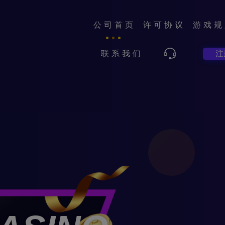
Menu
公司首页
许可协议
游戏规
联系我们
注